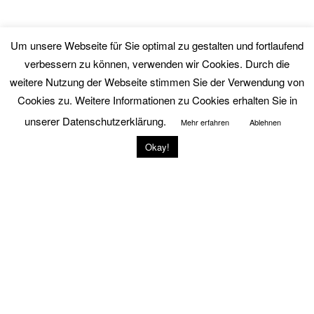
D
iese Episode anhören über
Spotify
,
Apple Podcasts
,
Um unsere Webseite für Sie optimal zu gestalten und fortlaufend
Deezer
und
Podigee
verbessern zu können, verwenden wir Cookies. Durch die
weitere Nutzung der Webseite stimmen Sie der Verwendung von
Mehr über den Podcast
Cookies zu. Weitere Informationen zu Cookies erhalten Sie in
Mehr über Wolfgang Unsöld
unserer Datenschutzerklärung.
Mehr über Thomas Armbrecht
Mehr erfahren
Ablehnen
Okay!
VERÖFFENTLICHT
JULI 11, 2022
AM
Therapie & Training Talk #69 – TWUP #170