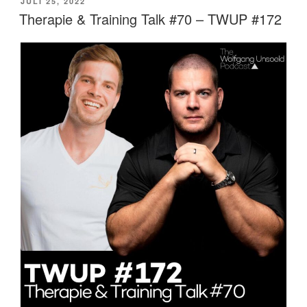
VERÖFFENTLICHT
JULI 25, 2022
AM
Therapie & Training Talk #70 – TWUP #172