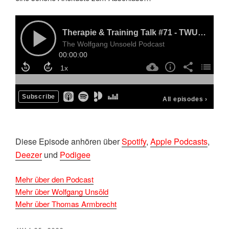
D
iese Episode anhören über
Spotify
,
Apple Podcasts
,
Deezer
und
Podigee
Mehr über den Podcast
Mehr über Wolfgang Unsöld
Mehr über Thomas Armbrecht