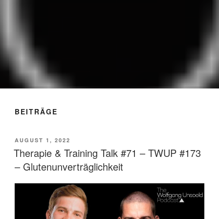
THE WOLFGANG UNSOELD
Training & Ernährung
PODCAST
BEITRÄGE
VERÖFFENTLICHT
AUGUST 1, 2022
AM
Therapie & Training Talk #71 – TWUP #173
– Glutenunverträglichkeit