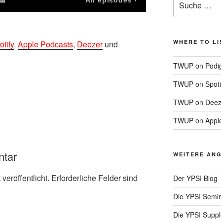
nach:
WHERE TO LI
otify
,
Apple Podcasts
,
Deezer
und
TWUP on Podi
TWUP on Spoti
TWUP on Deez
TWUP on Apple
ntar
WEITERE ANG
veröffentlicht.
Erforderliche Felder sind
Der YPSI Blog
Die YPSI Semi
Die YPSI Supp