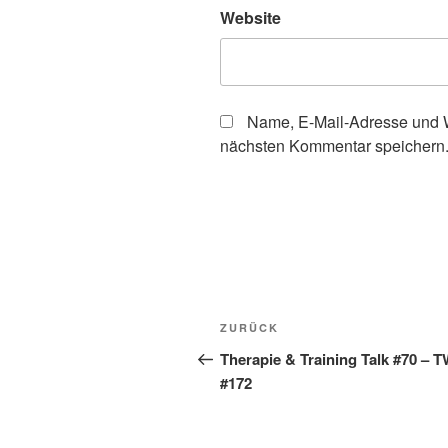
Website
Name, E-Mail-Adresse und W
nächsten Kommentar speichern
Beitragsnavigation
Vorheriger
ZURÜCK
Beitrag
Therapie & Training Talk #70 – 
#172