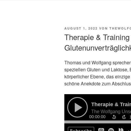
VERÖFFENTLICHT
AUGUST 1, 2022
VON
THEWOLF
AM
Therapie & Trainin
Glutenunverträglichk
Thomas und Wolfgang sprechen 
speziellen Gluten und Laktose,
körperlicher Ebene, das einzige
schöne Anekdote zum Abschlu