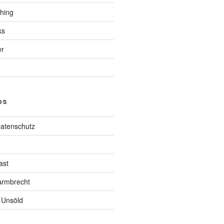
hing
ks
er
OS
atenschutz
ast
rmbrecht
 Unsöld