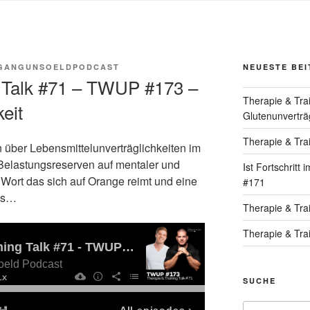
GANGUNSOELDPODCAST
NEUESTE BE
g Talk #71 – TWUP #173 –
Therapie & Tra
eit
Glutenunverträg
Therapie & Tra
über Lebensmittelunverträglichkeiten im
 Belastungsreserven auf mentaler und
Ist Fortschritt
 Wort das sich auf Orange reimt und eine
#171
ss…
Therapie & Tra
Therapie & Tra
SUCHE
Suche