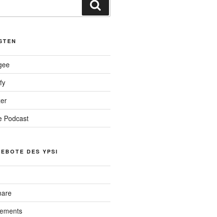
Suche
STEN
gee
fy
er
 Podcast
EBOTE DES YPSI
nare
lements