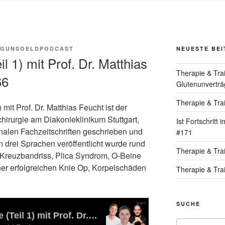
GUNSOELDPODCAST
NEUESTE BE
l 1) mit Prof. Dr. Matthias
Therapie & Tra
66
Glutenunverträg
Therapie & Tra
t Prof. Dr. Matthias Feucht ist der
hirurgie am Diakonieklinikum Stuttgart,
Ist Fortschritt
ionalen Fachzeitschriften geschrieben und
#171
n drei Sprachen veröffentlicht wurde rund
Therapie & Tra
Kreuzbandriss, Plica Syndrom, O-Beine
iner erfolgreichen Knie Op, Korpelschäden
Therapie & Tra
SUCHE
Suche