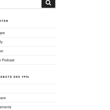
Suche
STEN
gee
fy
er
 Podcast
EBOTE DES YPSI
nare
lements