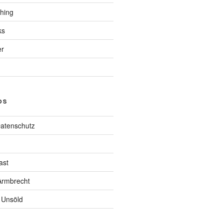
hing
ks
er
OS
atenschutz
ast
rmbrecht
 Unsöld