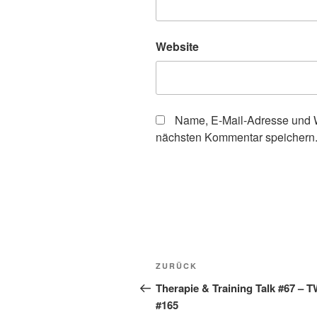
Website
Name, E-Mail-Adresse und W
nächsten Kommentar speichern
Beitragsnavigation
Vorheriger
ZURÜCK
Beitrag
Therapie & Training Talk #67 – 
#165