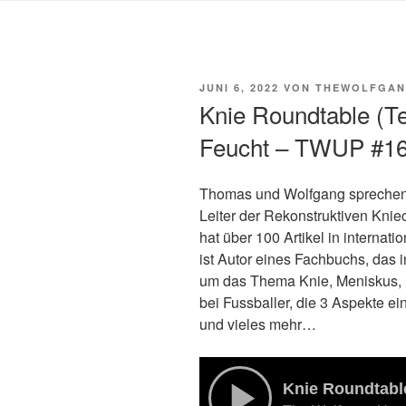
VERÖFFENTLICHT
JUNI 6, 2022
VON
THEWOLFGAN
AM
Knie Roundtable (Tei
Feucht – TWUP #1
Thomas und Wolfgang sprechen mi
Leiter der Rekonstruktiven Kniec
hat über 100 Artikel in internat
ist Autor eines Fachbuchs, das i
um das Thema Knie, Meniskus, 
bei Fussballer, die 3 Aspekte e
und vieles mehr…