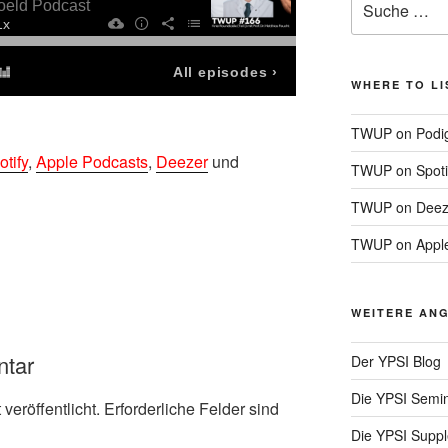
nach:
WHERE TO LI
TWUP on Podi
otify
,
Apple Podcasts
,
Deezer
und
TWUP on Spoti
TWUP on Deez
TWUP on Apple
WEITERE ANG
ntar
Der YPSI Blog
Die YPSI Semi
veröffentlicht.
Erforderliche Felder sind
Die YPSI Supp