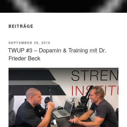
THE WOLFGANG UNSOELD
Training & Ernährung
PODCAST
BEITRÄGE
VERÖFFENTLICHT
SEPTEMBER 29, 2019
AM
TWUP #3 – Dopamin & Training mit Dr.
Frieder Beck