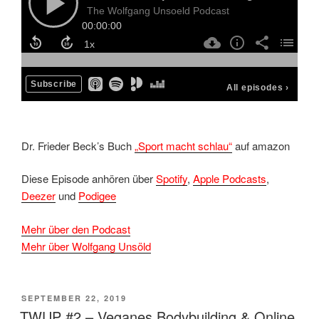
Dr. Frieder Beck’s Buch
„Sport macht schlau“
auf amazon
Diese Episode anhören über
Spotify
,
Apple Podcasts
,
Deezer
und
Podigee
Mehr über den Podcast
Mehr über Wolfgang Unsöld
VERÖFFENTLICHT
SEPTEMBER 22, 2019
AM
TWUP #2 – Veganes Bodybuilding & Online