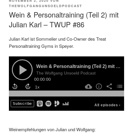
VERÖFFENTLICHT
NOVEMBER 2, 2020
VON
AM
THEWOLFGANGUNSOELDPODCAST
Wein & Personaltraining (Teil 2) mit
Julian Karl – TWUP #86
Julian Karl ist Sommelier und Co-Owner des Treat
Personaltraining Gyms in Speyer.
Weinempfehlungen von Julian und Wolfgang: