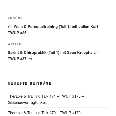
Beitragsnavigation
Vorheriger
ZURÜCK
Beitrag
Wein & Personaltraining (Teil 1) mit Julian Karl –
TWUP #85
Nächster
WEITER
Beitrag
Sprint & Chiropraktik (Teil 1) mit Sven Knipphals –
TWUP #87
NEUESTE BEITRÄGE
Therapie & Training Talk #71 – TWUP #173 –
Glutenunverträglichkeit
Therapie & Training Talk #70 – TWUP #172