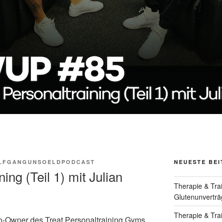
LFGANGUNSOELDPODCAST
NEUESTE BE
ing (Teil 1) mit Julian
Therapie & Tra
Glutenunverträg
Therapie & Tra
Co-Owner des Treat Personaltraining Gyms