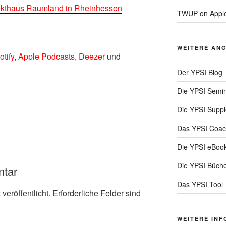
Sekthaus Raumland in Rheinhessen
TWUP on Apple
WEITERE ANG
otify
,
Apple Podcasts
,
Deezer
und
Der YPSI Blog
Die YPSI Semi
Die YPSI Supp
Das YPSI Coac
Die YPSI eBoo
Die YPSI Büch
ntar
Das YPSI Tool
veröffentlicht.
Erforderliche Felder sind
WEITERE INF