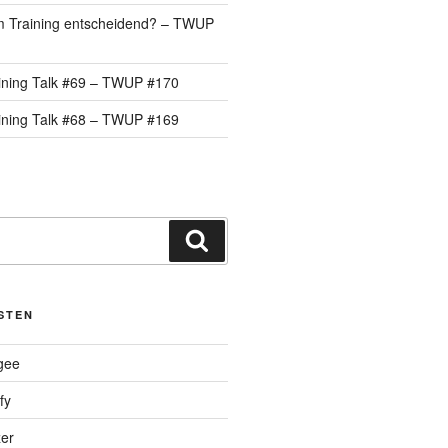
 im Training entscheidend? – TWUP
ining Talk #69 – TWUP #170
ining Talk #68 – TWUP #169
Suche
STEN
gee
fy
er