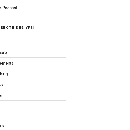
 Podcast
EBOTE DES YPSI
nare
lements
hing
ks
er
OS