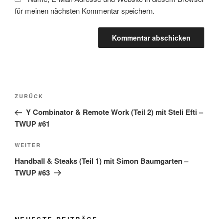
für meinen nächsten Kommentar speichern.
Beitragsnavigation
Vorheriger
ZURÜCK
Beitrag
Y Combinator & Remote Work (Teil 2) mit Steli Efti –
TWUP #61
Nächster
WEITER
Beitrag
Handball & Steaks (Teil 1) mit Simon Baumgarten –
TWUP #63