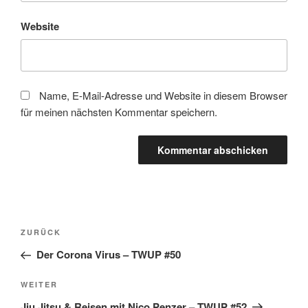
Website
Name, E-Mail-Adresse und Website in diesem Browser
für meinen nächsten Kommentar speichern.
Beitragsnavigation
Vorheriger
ZURÜCK
Beitrag
Der Corona Virus – TWUP #50
Nächster
WEITER
Beitrag
Jiu Jitsu & Reisen mit Nico Penzer – TWUP #52