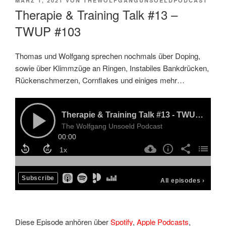
VERÖFFENTLICHT
MÄRZ 1, 2021
VON
THEWOLFGANGUNSOELDPODCAST
AM
Therapie & Training Talk #13 –
TWUP #103
Thomas und Wolfgang sprechen nochmals über Doping,
sowie über Klimmzüge an Ringen, Instabiles Bankdrücken,
Rückenschmerzen, Cornflakes und einiges mehr…
Diese Episode anhören über
Spotify
,
Apple Podcasts
,